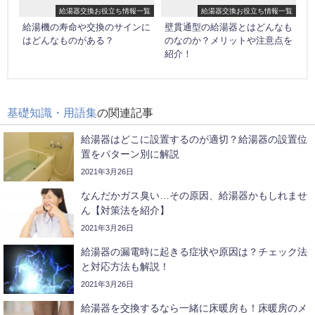
給湯器交換お役立ち情報一覧
給湯器交換お役立ち情報一覧
給湯機の寿命や交換のサインに
壁貫通型の給湯器とはどんなも
はどんなものがある？
のなのか？メリットや注意点を
紹介！
基礎知識・用語集
の関連記事
給湯器はどこに設置するのが適切？給湯器の設置位
置をパターン別に解説
2021年3月26日
なんだかガス臭い…その原因、給湯器かもしれませ
ん【対策法を紹介】
2021年3月26日
給湯器の漏電時に起きる症状や原因は？チェック法
と対応方法も解説！
2021年3月26日
給湯器を交換するなら一緒に床暖房も！床暖房のメ